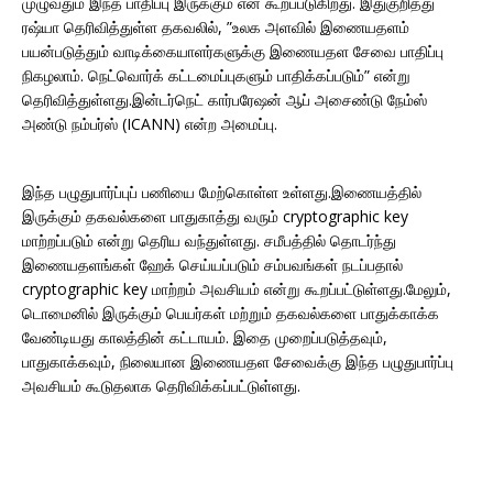
முழுவதும் இந்த பாதிப்பு இருக்கும் என கூறப்படுகிறது. இதுகுறித்து
ரஷ்யா தெரிவித்துள்ள தகவலில், ”உலக அளவில் இணையதளம்
பயன்படுத்தும் வாடிக்கையாளர்களுக்கு இணையதள சேவை பாதிப்பு
நிகழலாம். நெட்வொர்க் கட்டமைப்புகளும் பாதிக்கப்படும்” என்று
தெரிவித்துள்ளது.இன்டர்நெட் கார்பரேஷன் ஆப் அசைண்டு நேம்ஸ்
அண்டு நம்பர்ஸ் (ICANN) என்ற அமைப்பு.
இந்த பழுதுபார்ப்புப் பணியை மேற்கொள்ள உள்ளது.இணையத்தில்
இருக்கும் தகவல்களை பாதுகாத்து வரும் cryptographic key
மாற்றப்படும் என்று தெரிய வந்துள்ளது. சமீபத்தில் தொடர்ந்து
இணையதளங்கள் ஹேக் செய்யப்படும் சம்பவங்கள் நடப்பதால்
cryptographic key மாற்றம் அவசியம் என்று கூறப்பட்டுள்ளது.மேலும்,
டொமைனில் இருக்கும் பெயர்கள் மற்றும் தகவல்களை பாதுக்காக்க
வேண்டியது காலத்தின் கட்டாயம். இதை முறைப்படுத்தவும்,
பாதுகாக்கவும், நிலையான இணையதள சேவைக்கு இந்த பழுதுபார்ப்பு
அவசியம் கூடுதலாக தெரிவிக்கப்பட்டுள்ளது.