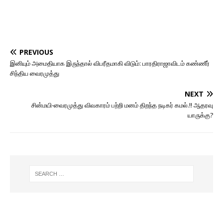
PREVIOUS
இனியும் அமைதியாக இருந்தால் விபரீதமாகி விடும்: பாரதிராஜாவிடம் கண்ணீர்
சிந்திய வைரமுத்து
NEXT
சின்மயி-வைரமுத்து விவகாரம் பற்றி மனம் திறந்த நடிகர் கமல்.!! ஆதரவு
யாருக்கு?