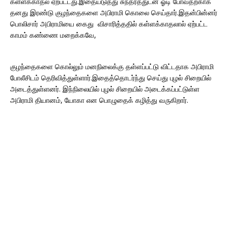
கள்ளக்காதல் ஏற்பட்டது.இதையடுத்து சுந்தரத்துடன் ஓடி போவதற்காக
தனது இரண்டு குழந்தைகளை அபிராமி கொலை செய்தார்.இதன்பின்னர்
பொலிசார் அபிராமியை கைது விசாரித்ததில் கள்ளக்காதலால் ஏற்பட்ட
காமம் கண்ணை மறைக்கவே,
குழந்தைகளை கொல்லும் மனநிலைக்கு தள்ளப்பட்டு விட்டதாக அபிராமி
போலீசிடம் தெரிவித்துள்ளார்.இதைத்தொடர்ந்து செய்து புழல் சிறையில்
அடைத்துள்ளனர். இந்நிலையில் புழல் சிறையில் அடைக்கப்பட்டுள்ள
அபிராமி தியானம், யோகா என பொழுதைக் கழித்து வருகிறார்.