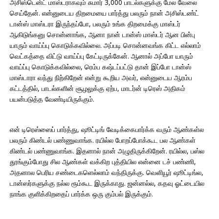
அசிஸ்டென்ட் மாஸ்டராகவும் சுமார் 3,000 பாடல்களுக்கு மேல வேலை
செய்தேன். என்னுடைய திறமையை பார்த்து பலரும் நான் அசிஸ்டண்ட்
டான்ஸ் மாஸ்டரா இருந்தப்போ, பலரும் உங்க திறமைக்கு மாஸ்டர்
ஆகிடுங்கனு சொன்னாங்க, ஆனா நான் டான்ஸ் மாஸ்டர் ஆன பின்பு
யாரும் வாய்ப்பு கொடுக்கவில்லை. அப்படி சொன்னவங்க கிட்ட எல்லாம்
வெட்கத்தை விட்டு வாய்ப்பு கேட்டிருக்கேன். ஆனால் அப்போ யாரும்
வாய்ப்பு கொடுக்கவில்லை, ரெம்ப கஷ்டப்பட்டு தான் இப்போ டான்ஸ்
மாஸ்டாரா வந்து நிற்கிறேன் என்று கூறிய அவர், என்னுடைய ஆரம்ப
கட்டத்தில், பாடல்களின் சூழலுக்கு ஏற்ப, மாடர்ன் டிரெஸ் அதிகம்
பயன்படுத்த வேண்டியிருக்கும்.
என் டிரெஸ்ஸைப் பார்த்து, ஷூட்டிங் வேடிக்கைபார்க்க வரும் ஆண்கள்ல
பலரும் கிண்டல் பண்ணுவாங்க. ரயில்ல போறப்போக்கூட பல ஆண்கள்
கிண்டல் பண்ணுவாங்க. இதனால் நான் அழுதிருக்கிறேன். ரயில்ல, பஸ்ல
தூங்கும்போது சில ஆண்கள் வக்கிற புத்தியில என்னை டச் பண்ணி,
அதனால பெரிய சண்டைகளெல்லாம் வந்திருக்கு. வெளியூர் ஷூட்டிங்ல,
டான்ஸர்களுக்கு நல்ல ரூம்கூட இருக்காது. ஜன்னல்ல, கதவு ஓட்டையில
நாங்க குளிக்கிறதைப் பார்க்க ஒரு கும்பல் இருக்கும்.