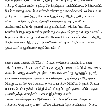
சீரியல் மூலம் பிரபலமானாலும், இவர் மிகப் பெரிய நடன இயக்குனர்
என்பது பெரும்பாலானோருக்கு தெரிந்திருக்க வாய்ப்பில்லை. இந்நிலையில்
இவர் திரைத்துறையில் பெண்கள் சந்திக்கும் சவால்களைப் பெற்றி பிரபல
தமிழ் ஊடகம் ஒன்றிற்கு பேட்டியளித்துள்ளார். அதில், தமிழ் படமான
லட்சுமி படத்தில் வரும் குழந்தைபோலத்தான் நானும், சினிமா
பாடல்களைப் பார்த்தே நடனம் கத்துக்கிட்டேன். இப்போ ரியாலிட்டி
ஷோக்கள் இருப்பது போன்று நான் சிறுவயதில் இருக்கும் போது ரியாலிட்டி
ஷோக்கள் கிடையாது. சினிமாவில் வேலை செய்ய வாய்ப்பு கிடைக்கிறதே
பெரிய சவாலாக இருக்கும். இருப்பினும் என்னுடை சிறப்பான டான்ஸ்
மூலம் டான்ஸ் யூனியன்ல உறுப்பினரானேன்.
நான் நல்லா டான்ஸ் ஆடுவேன். அதனால வேலை வாய்ப்புக்கு நான்
கஷ்டப்படலை. 13 வயசுல சினிமாவுல, குரூப் டான்ஸரா சேர்ந்தேன். மழை,
வெயில், பனினு எல்லாச் சூழல்லயும் வேலை செய்தே ஆகணும். நடிகர்,
நடிகைகள் எத்தனை முறை டேக் எடுத்தாலும், நாங்களும் ஆடித்தான்
ஆகணும். காலில் செப்பல்கூட இல்லாம டான்ஸ் ஆடுவோம். நான் ரொம்ப
உயரமா, ரொம்ப ஒல்லியா இருப்பேன். நிறமும் கறுப்புதான். அப்போதைய
டிரெண்டுக்கு கொஞ்சம் பப்ளியா இருக்கிற பெண்
டான்ஸர்களுக்குத்தான் அதிகம் வாய்ப்பு கொடுப்பாங்க. அதனால
என்னைப் பெரும்பாலும் பின் வரிசையிலதான் நிற்கவைப்பாங்க, அதை