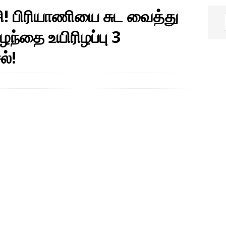
ி! பிரியாணியை சுட வைத்து
ுழந்தை உயிரிழப்பு 3
ல்!