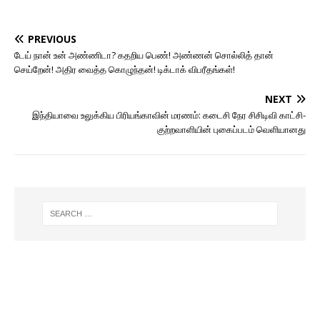
PREVIOUS
டேய் நான் உன் அண்ணிடா? கதறிய பெண்! அண்ணன் சொல்லித் தான்
செய்றேன்! அதிர வைத்த கொழுந்தன்! டிக்டாக் விபரீதங்கள்!
NEXT
இந்தியாவை உலுக்கிய பிரியங்காவின் மரணம்: கடைசி நேர சிசிடிவி காட்சி-
குற்றவாளியின் புகைப்படம் வெளியானது