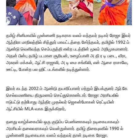
தமிழ் சினிமாவில் முன்னணி நடிகராக வலம் வந்தவர் நடிகர் ரோஜா இவர்
ஆந்திரா மாநிலத்தில் சித்தூர் மாவட்டத்தை சேர்ந்தவர், தமிழில் 1992 ம்
ஆண்டு வெளிவந்த செம்பருத்தி என்ற படத்தின் மூலம் அறிமுகமானார்.
அதன் பின்பு தமிழ் படமான சூரியன், உழைப்பாளி அ தி ர டி படை, வீரா,
அசுரன் மக்கள், ஆட்சி ராஜாலி, அ டி மை சங்கிலி, என் ஆசை ராசாவே,
ஊட்டி, போன்ற பல ஹிட் படங்களில் நடித்துள்ளார்.
இவர் கடந்த 2002 ம் ஆண்டு தயாரிப்பாளர் மற்றும் இயக்குனர் ஆர்.கே
செல்வமணியை திருமணம் செய்துகொண்டார். ரோஜா அரசியலில்
ஈடுபட்டு தற்போது ஆந்திர முதல்வர் ஜெகன்மோகன் ரெட்டியின்
ஆட்சியில் MLA-வாக இருக்கிறார்,
தனது வாழ்க்கையில் ஒரு குடும்ப பெண்ணாகவும் நடிகையாகவும்
அரசியல் தலைவராகவும் வென்றுள்ளார். தமிழ் திரையுலகில் 1990 ல்
முன்னணி நடிகையாக வளம் வந்தவர் தான் நடிகை ரோஜா.