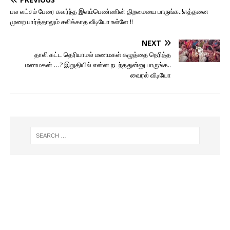
பல லட்சம் பேரை கவர்ந்த இளம்பெண்ணின் திறமையை பாருங்க..!எத்தனை
முறை பார்த்தாலும் சலிக்காத வீடியோ உள்ளே !!
NEXT
தாலி கட்ட தெரியாமல் மணமகள் கழுத்தை நெரித்த
மணமகன் …? இறுதியில் என்ன நடந்ததுன்னு பாருங்க..
வைரல் வீடியோ