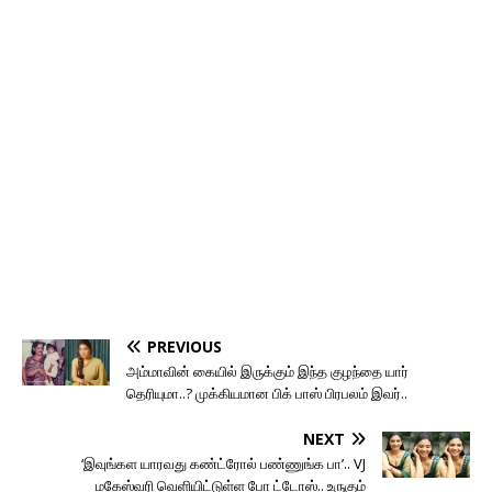
PREVIOUS
அம்மாவின் கையில் இருக்கும் இந்த குழந்தை யார்
தெரியுமா..? முக்கியமான பிக் பாஸ் பிரபலம் இவர்..
NEXT
‘இவுங்கள யாரவது கண்ட்ரோல் பண்ணுங்க பா’.. VJ
மகேஸ்வரி வெளியிட்டுள்ள போ ட்டோஸ்.. உருகும்