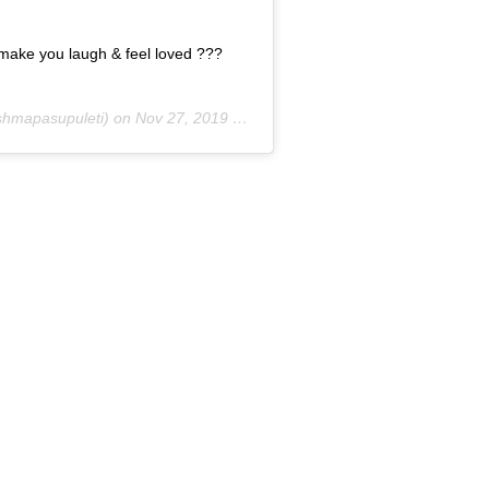
o make you laugh & feel loved ???
hmapasupuleti) on
Nov 27, 2019 at 9:49am PST