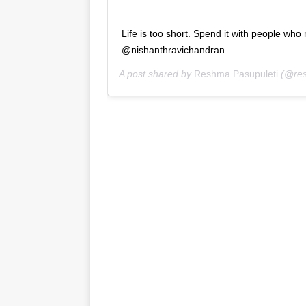
Life is too short. Spend it with people wh
@nishanthravichandran
A post shared by
Reshma Pasupuleti
(@res