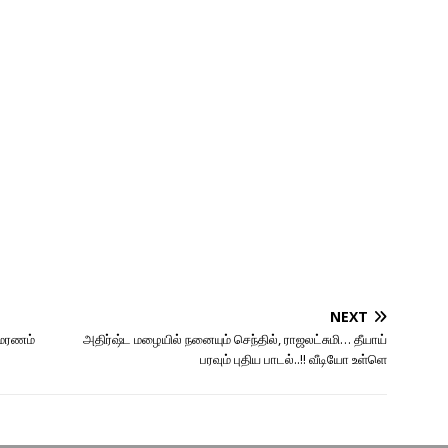
NEXT
் மரணம்
அதிர்ஷ்ட மழையில் நனையும் செந்தில், ராஜலட்சுமி… தீயாய்
பரவும் புதிய பாடல்..!! வீடியோ உள்ளெ