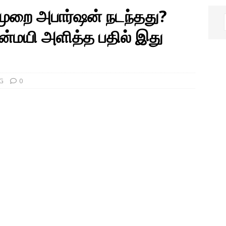
முறை அபார்ஷன் நடந்தது?
சின்மயி அளித்த பதில் இது
G
0