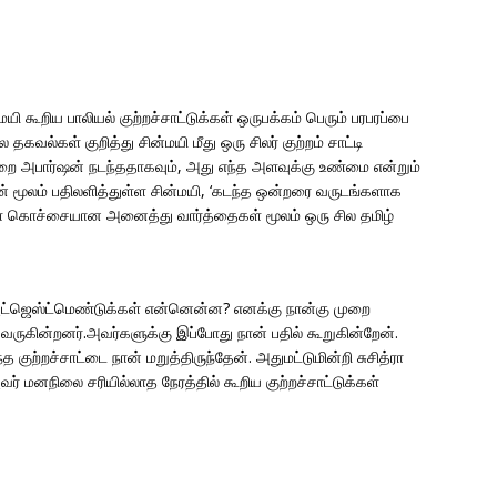
ி கூறிய பாலியல் குற்றச்சாட்டுக்கள் ஒருபக்கம் பெரும் பரபரப்பை
ல தகவல்கள் குறித்து சின்மயி மீது ஒரு சிலர் குற்றம் சாட்டி
முறை அபார்ஷன் நடந்ததாகவும், அது எந்த அளவுக்கு உண்மை என்றும்
றின் மூலம் பதிலளித்துள்ள சின்மயி, ‘கடந்த ஒன்றரை வருடங்களாக
் உள்ள கொச்சையான அனைத்து வார்த்தைகள் மூலம் ஒரு சில தமிழ்
 அட்ஜெஸ்ட்மெண்டுக்கள் என்னென்ன? எனக்கு நான்கு முறை
ருகின்றனர்.அவர்களுக்கு இப்போது நான் பதில் கூறுகின்றேன்.
குற்றச்சாட்டை நான் மறுத்திருந்தேன். அதுமட்டுமின்றி சுசித்ரா
் மனநிலை சரியில்லாத நேரத்தில் கூறிய குற்றச்சாட்டுக்கள்