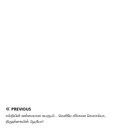
PREVIOUS
சக்தியின் உண்மையான சுயரூபம்… வெளியே லீக்கான கௌசல்யா,
திருநங்கையின் ஆடியோ!