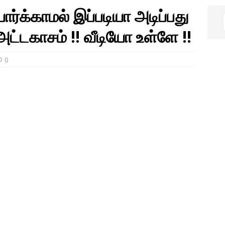
ார்க்காமல் இப்படியா அடிப்பது
ட்டகாசம் !! வீடியோ உள்ளே !!
0