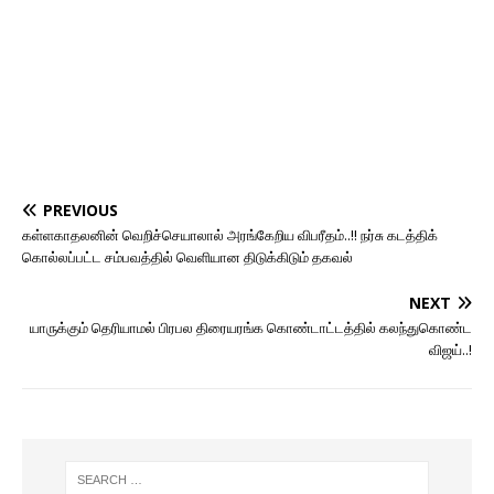
PREVIOUS
கள்ளகாதலனின் வெறிச்செயாலால் அரங்கேறிய விபரீதம்..!! நர்சு கடத்திக்
கொல்லப்பட்ட சம்பவத்தில் வெளியான திடுக்கிடும் தகவல்
NEXT
யாருக்கும் தெரியாமல் பிரபல திரையரங்க கொண்டாட்டத்தில் கலந்துகொண்ட
விஜய்..!