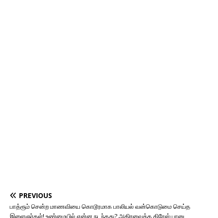
PREVIOUS
பாத்ரூம் சென்ற மாணவியை கொடூரமாக பாலியல் வன்கொடுமை செய்த
இளைஞர்கள்! உண்மையில் என்ன நடந்தது? அதிரவைத்த கிரேஸ் பானு