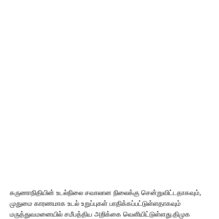
கருணாநிதியின் உடல்நிலை சவாலான நிலைக்கு சென்றுவிட்டதாகவும்,
முதுமை காரணமாக உடல் உறுப்புகள் பாதிக்கப்பட்டுள்ளதாகவும்
மருத்துவமனையில் சமீபத்திய அறிக்கை வெளியிட்டுள்ளது.திமுக