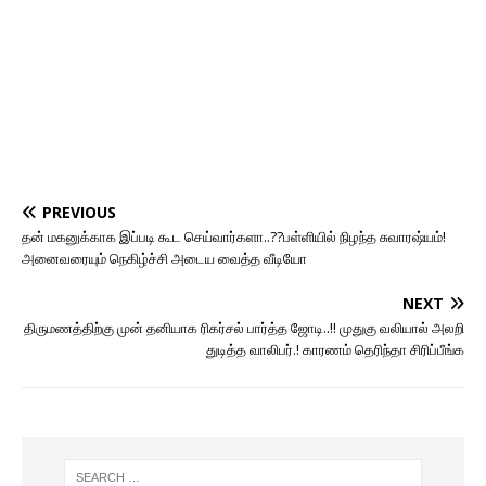
PREVIOUS
தன் மகனுக்காக இப்படி கூட செய்வார்களா..??பள்ளியில் நிழந்த சுவாரஷ்யம்!
அனைவரையும் நெகிழ்ச்சி அடைய வைத்த வீடியோ
NEXT
திருமணத்திற்கு முன் தனியாக ரிகர்சல் பார்த்த ஜோடி..!! முதுகு வலியால் அலறி
துடித்த வாலிபர்.! காரணம் தெரிந்தா சிரிப்பீங்க