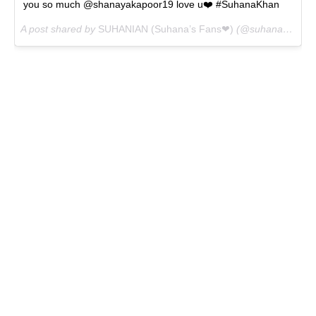
you so much @shanayakapoor19 love u❤️ #SuhanaKhan
A post shared by
SUHANIAN (Suhana’s Fans❤)
(@suhanakhanx) on