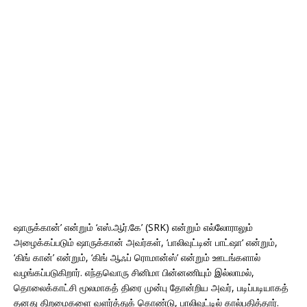
ஷாருக்கான்’ என்றும் ‘எஸ்.ஆர்.கே’ (SRK) என்றும் எல்லோராலும்
அழைக்கப்படும் ஷாருக்கான் அவர்கள், ‘பாலிவுட்டின் பாட்ஷா‘ என்றும்,
‘கிங் கான்’ என்றும், ‘கிங் ஆஃப் ரொமான்ஸ்’ என்றும் ஊடங்களால்
வழங்கப்படுகிறார். எந்தவொரு சினிமா பின்னணியும் இல்லாமல்,
தொலைக்காட்சி மூலமாகத் திரை முன்பு தோன்றிய அவர், படிப்படியாகத்
தனது திறமைகளை வளர்த்துக் கொண்டு, பாலிவுட்டில் கால்பதித்தார்.