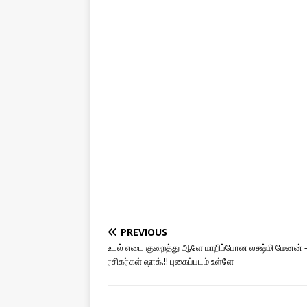
PREVIOUS
உடல் எடை குறைத்து ஆளே மாறிப்போன லக்ஷ்மி மேனன் 
ரசிகர்கள் ஷாக்.!! புகைப்படம் உள்ளே