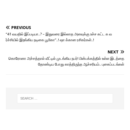
PREVIOUS
“41 வயதில் இப்படியா..? – இதுவரை இல்லாத அளவுக்கு உச்ச கட்ட க வ
ர்ச்சியில் இறங்கிய நடிகை பூமிகா”..! ஷா க்கான ரசிகர்கள்..!
NEXT
கொரோனா அச்சத்தால் வீட்டில் முடங்கிய நபர்! பின்பக்கத்தில் உள்ள இடத்தை
தோண்டிய போது காத்திருந்த ஆச்சரியம்.. புகைப்படங்கள்