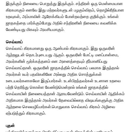
இருக்கும் நிலையை பொறுத்து இருக்கும். சந்திரன் ஒரு மென்மையான
கிரகமாகும் எனவே இது மற்றவர்களுடன் பழகும்விதம், தொழில்ரீதியான
உறவுகள், அம்மாவின் ஆரோக்கியம் போன்றவற்றை குறிக்கும். உங்கள்
ஜாதகத்தை பார்க்கும்போது அதில் சந்திரனின் நிலையை கவனிக்க
வேண்டியது மிகவும் அவசியமாகும்.
செவ்வாய்
செவ்வாய் கிரகமானது ஒரு ஆண்பால் கிரகமாகும். இது ஒருவரின்
ஆற்றலுடன் தொடர்புடையது ஆகும். ஒருவரின் போட்டி மனப்பான்மை,
அவர்களின் மூர்க்கத்தனம் என அனைத்தையும் தீர்மானிப்பது
செவ்வாய்தான். ஒருவரின் ஜாதகத்தில் செவ்வாய் பலமாக இருந்தால்
அவர்கள் உயர் பதவிகளிலோ அல்லது அதிக சொத்துக்கள்
உடையவர்களாகவோ இருப்பார்கள். உடன்பிறந்தவர்கள் உடனான உறவை
பற்றி தெரிந்து கொள்ள வேண்டுமென்றால் உங்கள் ஜாதகத்தில்
செவ்வாயின் நிலையைத்தான் ஆராயவேண்டும். செவ்வாயின் ஆதிக்கம்
அதிகமாக இருந்தால் அவர்கள் தேவையில்லாத விஷயங்களுக்கு அதிக
ஆற்றலை செலவழிப்பார்கள்.பொதுவாக செவ்வாய் கிரகம் அழிவை
ஏற்படுத்தும் கிரகமாகும்.
புதன்
புத்திசாலித்தனத்தை பிரதிபலிப்பது புதன் கிரகத்தின் பணியாகும்.