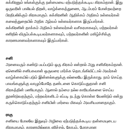
சுக்கிரனும் உங்கள்குக்கு நன்மையை ஏற்படுத்தக்கூடிய கிரகம்தான். இது
ஒருவரின் பாலியல் திறன், வாழ்க்கைத்துணை, ஆடம்பரம் போன்றவற்றை
பிரதிபலிக்கும் கிரகமாகும். சுக்கிரனின் ஆதிக்கம் அதிகம் உள்ளவர்கள்
கலைத்துறையில் அதிக ஆர்வம் உள்ளவர்களாக இருப்பார்கள்.
சுக்கிரனின் தாக்கம் அதிகம் உள்ளவர்கள் வசீகரமாகவும், மற்றவர்கள்
எளிதில் விரும்பக்கூடியவர்களாகவும், மற்றவர்களின் மகிழ்ச்சிக்கு
காரணமானவர்களாகவும் இருப்பார்கள்.
சனி
அனைவரும் கண்டு பயப்படும் ஒரு கிரகம் என்றால் அது சனிகிரகம்தான்.
ஏனெனில் சனிபகவான் ஒருவரை பார்க்க தொடங்கிவிட்டால் அவர்கள்
வாழ்க்கையில் படும் இன்னல்களுக்கு எல்லையே இருக்காது. நாம் செய்த
பாவங்களுக்கு வாழும்போதே தண்டனை கொடுப்பதுதான் சனி
கிரகத்தின் பணியாகும். ஆனால் நம்மை நல்ல காரியங்களை செய்ய
தூண்டுவதற்கும், மற்றவர்களிடம் எப்படி நடந்து கொள்ள வேண்டும் என்று
கருக்கொடுப்பதற்கும் சனியின் பார்வை மிகவும் அவசியமானதாகும்.
ராகு
சனியை போலவே இதுவும் அழிவை ஏற்படுத்தக்கூடிய தன்மையுடைய
கிரகமாகும். காரணமில்லாத எரிச்சல், கோபம், மோசமான