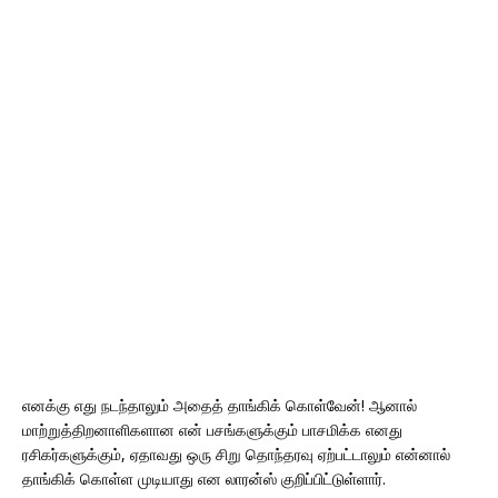
எனக்கு எது நடந்தாலும் அதைத் தாங்கிக் கொள்வேன்! ஆனால்
மாற்றுத்திறனாளிகளான என் பசங்களுக்கும் பாசமிக்க எனது
ரசிகர்களுக்கும், ஏதாவது ஒரு சிறு தொந்தரவு ஏற்பட்டாலும் என்னால்
தாங்கிக் கொள்ள முடியாது என லாரன்ஸ் குறிப்பிட்டுள்ளார்.