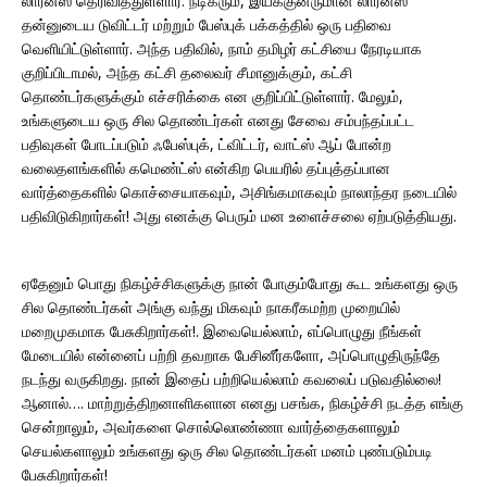
லாரன்ஸ் தெரிவித்துள்ளார். நடிகரும், இயக்குனருமான லாரன்ஸ்
தன்னுடைய டுவிட்டர் மற்றும் பேஸ்புக் பக்கத்தில் ஒரு பதிவை
வெளியிட்டுள்ளார். அந்த பதிவில், நாம் தமிழர் கட்சியை நேரடியாக
குறிப்பிடாமல், அந்த கட்சி தலைவர் சீமானுக்கும், கட்சி
தொண்டர்களுக்கும் எச்சரிக்கை என குறிப்பிட்டுள்ளார். மேலும்,
உங்களுடைய ஒரு சில தொண்டர்கள் எனது சேவை சம்பந்தப்பட்ட
பதிவுகள் போடப்படும் ஃபேஸ்புக், ட்விட்டர், வாட்ஸ் ஆப் போன்ற
வலைதளங்களில் கமெண்ட்ஸ் என்கிற பெயரில் தப்புத்தப்பான
வார்த்தைகளில் கொச்சையாகவும், அசிங்கமாகவும் நாலாந்தர நடையில்
பதிவிடுகிறார்கள்! அது எனக்கு பெரும் மன உளைச்சலை ஏற்படுத்தியது.
ஏதேனும் பொது நிகழ்ச்சிகளுக்கு நான் போகும்போது கூட உங்களது ஒரு
சில தொண்டர்கள் அங்கு வந்து மிகவும் நாகரீகமற்ற முறையில்
மறைமுகமாக பேசுகிறார்கள்!. இவையெல்லாம், எப்பொழுது நீங்கள்
மேடையில் என்னைப் பற்றி தவறாக பேசினீர்களோ, அப்பொழுதிருந்தே
நடந்து வருகிறது. நான் இதைப் பற்றியெல்லாம் கவலைப் படுவதில்லை!
ஆனால்…. மாற்றுத்திறனாளிகளான எனது பசங்க, நிகழ்ச்சி நடத்த எங்கு
சென்றாலும், அவர்களை சொல்லொண்ணா வார்த்தைகளாலும்
செயல்களாலும் உங்களது ஒரு சில தொண்டர்கள் மனம் புண்படும்படி
பேசுகிறார்கள்!