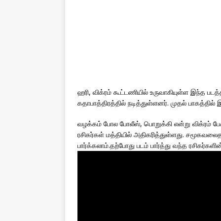
ஹரி, விக்ரம் கூட்டணியில் உருவாகியுள்ள இந்த படத்தி
கதாபாத்திரத்தில் நடித்துள்ளனர். முதல் பாகத்தில் 
வழக்கம் போல போலீஸ், பொறுக்கி என்று விக்ரம் பேசி
ரசிகர்கள் மத்தியில் அதிகரித்துள்ளது. சமூகவலைத
பார்க்கலாம்.தற்போது படம் பார்த்து வந்த ரசிகர்க