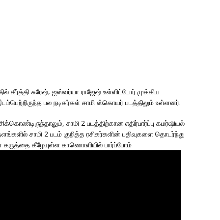
ல் கீர்த்தி சுரேஷ், ஐஸ்வர்யா ராஜேஷ் உள்ளிட்டோர் முக்கிய
இடம்பெற்றிருந்த பல நடிகர்கள் சாமி ஸ்கொயர் படத்திலும் உள்ளனர்.
க்கொண்டிருந்தாலும், சாமி 2 படத்திற்கான எதிர்பார்ப்பு கமர்ஷியல்
ளங்களில் சாமி 2 படம் குறித்த ரசிகர்களின் பதிவுகளை தொடர்ந்து
ளின் கருத்தை கீழேயுள்ள காணொளியில் பார்ப்போம்