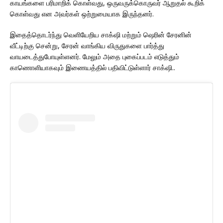
காயங்களை பரிமாறிக் கொள்வது, ஒருவருக்கொருவர் ஆறுதல் கூறிக்
கொள்வது என அவர்கள் ஒற்றுமையாக இருந்தனர்.
இதைத்தொடர்ந்து வெளியேறிய சாக்‌ஷி மற்றும் ஷெரின் சேரனின்
வீட்டிற்கு சென்று, சேரன் வாங்கிய விருதுகளை பார்த்து
வாயடைத்துபோயுள்ளனர். மேலும் அதை புகைப்படம் எடுத்தும்
காணொளியாகவும் இணையத்தில் பதிவிட்டுள்ளார் சாக்‌ஷி..