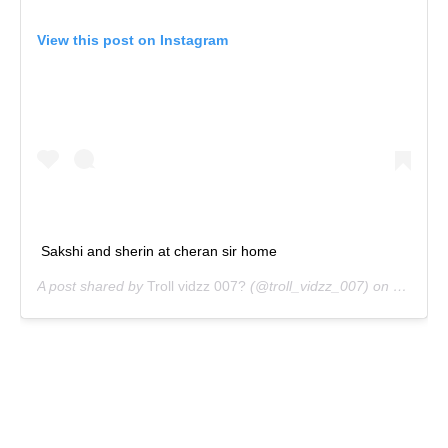
View this post on Instagram
Sakshi and sherin at cheran sir home
A post shared by
Troll vidzz 007?
(@troll_vidzz_007) on
Oct 9, 