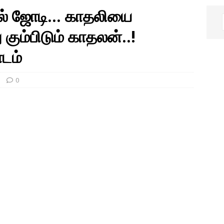
தல் ஜோடி… காதலியை
கும்பிடும் காதலன்..!
ாடம்
0