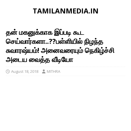
TAMILANMEDIA.IN
தன் மகனுக்காக இப்படி கூட
செய்வார்களா..??பள்ளியில் நிழந்த
சுவாரஷ்யம்! அனைவரையும் நெகிழ்ச்சி
அடைய வைத்த வீடியோ
August 18, 2018
MITHRA