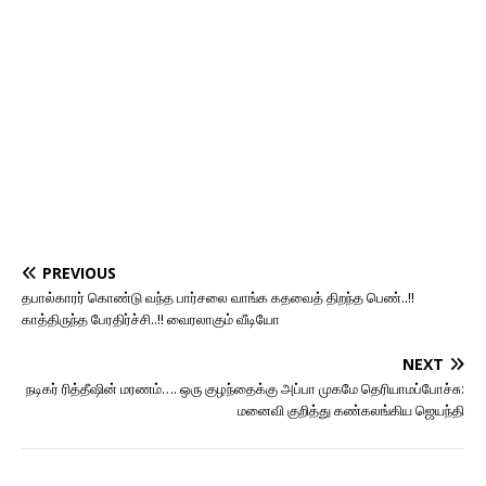
PREVIOUS
தபால்காரர் கொண்டு வந்த பார்சலை வாங்க கதவைத் திறந்த பெண்..!!
காத்திருந்த பேரதிர்ச்சி..!! வைரலாகும் வீடியோ
NEXT
நடிகர் ரித்தீஷின் மரணம்…. ஒரு குழந்தைக்கு அப்பா முகமே தெரியாமப்போச்சு:
மனைவி குறித்து கண்கலங்கிய ஜெயந்தி