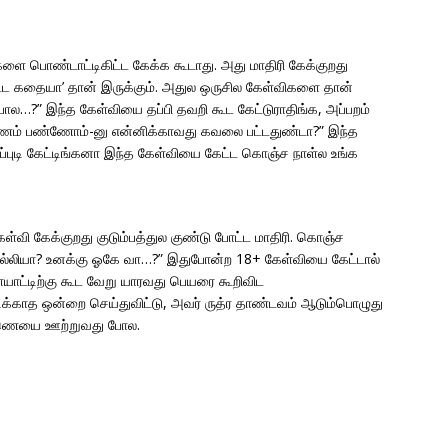
ளை பொண்டாட்டிகிட்ட கேக்க கூடாது. அது மாதிரி கேக்குறது
ிட்ட கதையா’ தான் இருக்கும். அதுல ஒருசில கேள்விகளை தான்
போல…?” இந்த கேள்வியை தப்பி தவறி கூட கேட்டுராதிங்க, அப்பறம்
ாணம் பண்ணோம்-னு என்னிக்காவது கவலை பட்டதுண்டா?” இந்த
அப்புடி கேட்டிங்கனா இந்த கேள்வியை கேட்ட கொஞ்ச நாள்ல உங்க
ேள்வி கேக்குறது குடும்பத்துல குண்டு போட்ட மாதிரி. கொஞ்ச
 கில்லியா? உனக்கு ஓகே வா…?” இதுபோன்ற 18+ கேள்வியை கேட்டால்
ையாட்டிற்கு கூட வேறு யாரவது பெயரை கூறிவிட
டிக்காத ஒன்றை செய்துவிட்டு, அவர் ருத்ர தாண்டவம் ஆடும்பொழுது
எண்ணெயை ஊற்றுவது போல.