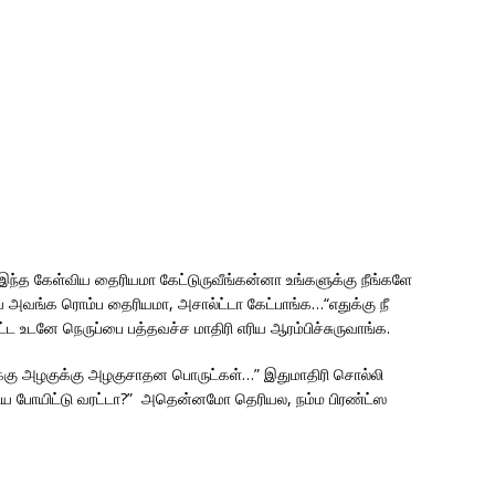
இந்த கேள்விய தைரியமா கேட்டுருவீங்கன்னா உங்களுக்கு நீங்களே
ய அவங்க ரொம்ப தைரியமா, அசால்ட்டா கேட்பாங்க…“எதுக்கு நீ
 உடனே நெருப்பை பத்தவச்ச மாதிரி எரிய ஆரம்பிச்சுருவாங்க.
கு அழகுக்கு அழகுசாதன பொருட்கள்…” இதுமாதிரி சொல்லி
வெளிய போயிட்டு வரட்டா?” அதென்னமோ தெரியல, நம்ம பிரண்ட்ஸ