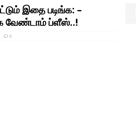
டும் இதை படிங்க: –
வேண்டாம் ப்ளீஸ்..!
0