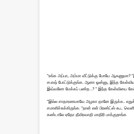
“உங்க அப்பா, அம்மா வீட்டுக்கு போயே ஆகணுமா? “
சபாஷ் போட்டுக்குங்க. ஆனா ஒன்னு, இந்த கேள்வி
இவ்வளோ மேக்கப் பண்ற…? “ இந்த கேள்வியை கேட்ட
“இல்ல சாதாரணமாவே அழகா தானே இருக்க.. எதுக்
சமாளிச்சுக்கிருங்க. “நான் என் பிரண்ட்ஸ் கூட 
கண்டாலே ஏதோ தீவிரவாதி மாதிரி பாக்குறாங்க