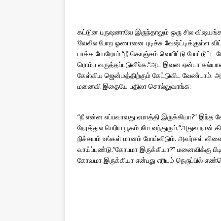
கட்டுன புருஷனாவே இருந்தாலும் ஒரு சில விஷயங்க
‘வேலில போற ஓணானை புடிச்சு வேஷ்ட்டிக்குள்ள வ
பாக்க போறோம்.“நீ கொஞ்சம் வெயிட்டு போட்டுட்ட 
ரொம்ப வருத்தப்படுவீங்க.“அட இவன ஏன்டா கல்ய
கேள்விய ஜென்மத்திற்கும் கேட்டுவிட வேண்டாம். 
மனைவி இதையே பதிலா சொல்லுவாங்க.
“நீ என்ன எப்பவாவது ஏமாத்தி இருக்கியா?” இந்த க
நேரத்துல பெரிய பூகம்பமே வந்துரும்.“அதுல நான்
நிச்சயம் உங்கள் மானம் போய்விடும். அவர்கள் விள
வாய்ப்புண்டு.“கோபமா இருக்கியா?” மனைவிக்கு பி
கோவமா இருக்கியா என்பது எரியும் நெருப்பில் 