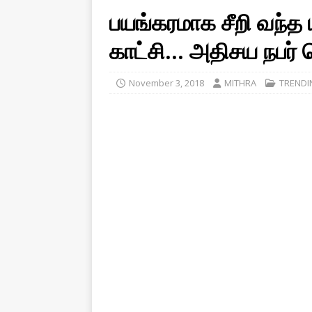
பயங்கரமாக சீறி வந்
காட்சி… அதிசய நபர் 
November 3, 2018
MITHRA
TRENDI