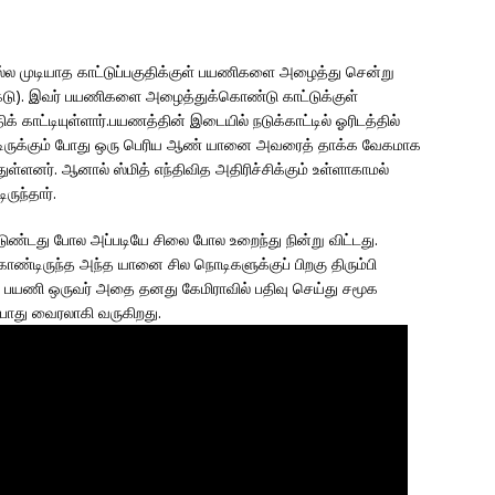
ெல்ல முடியாத காட்டுப்பகுதிக்குள் பயணிகளை அழைத்து சென்று
ரி கைடு). இவர் பயணிகளை அழைத்துக்கொண்டு காட்டுக்குள்
 காட்டியுள்ளார்.பயணத்தின் இடையில் நடுக்காட்டில் ஓரிடத்தில்
்டிருக்கும் போது ஒரு பெரிய ஆண் யானை அவரைத் தாக்க வேகமாக
ுள்ளனர். ஆனால் ஸ்மித் எந்திவித அதிரிச்சிக்கும் உள்ளாகாமல்
ுந்தார்.
ுண்டது போல அப்படியே சிலை போல உறைந்து நின்று விட்டது.
ண்டிருந்த அந்த யானை சில நொடிகளுக்குப் பிறகு திரும்பி
ந்த பயணி ஒருவர் அதை தனது கேமிராவில் பதிவு செய்து சமூக
்போது வைரலாகி வருகிறது.