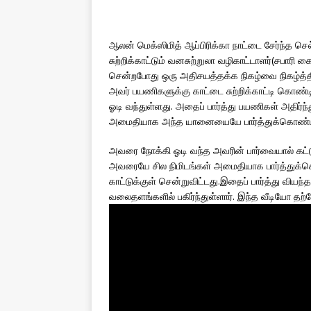
ஆலன் மெக்ஸிமித் ஆப்பிரிக்கா நாட்டை சேர்ந்த ச
சுற்றிக்காட்டும் வனசுற்றுலா வழிகாட்டாளர்(சபா
சென்றபோது ஒரு அதிசயத்தக்க நிகழ்வை நிகழ்த்திக்
அவர் பயணிகளுக்கு காட்டை சுற்றிக்காட்டி கொண
ஓடி வந்துள்ளது. அதைப் பார்த்து பயணிகள் அதிர்ந்த
அமைதியாக அந்த யானையையே பார்த்துக்கொண்டிர
அவரை நோக்கி ஓடி வந்த அவரின் பார்வையால் கட்ட
அவரையே சில நிமிடங்கள் அமைதியாக பார்த்துக்கொ
காட்டுக்குள் சென்றுவிட்டது.இதைப் பார்த்து விய
வலைதளங்களில் பகிர்ந்துள்ளார். இந்த வீடியோ தற