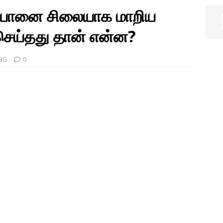
த யானை சிலையாக மாறிய
செய்தது தான் என்ன?
NG
0