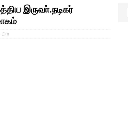
குத்திய இருவா்.நடிகர்
ோகம்
0