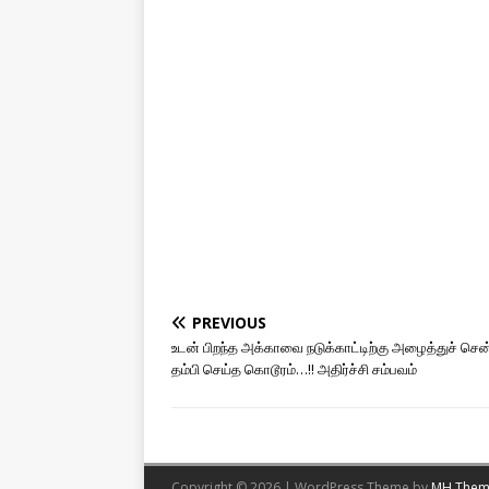
PREVIOUS
உடன் பிறந்த அக்காவை நடுக்காட்டிற்கு அழைத்துச் சென
தம்பி செய்த கொடூரம்…!! அதிர்ச்சி சம்பவம்
Copyright © 2026 | WordPress Theme by
MH Them