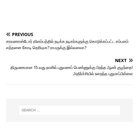
PREVIOUS
சரவணாஸ்டோர் விளம்பத்தில் நடிக்க நடிகர்களுக்கு கொடுக்கப்பட்ட சம்பளம்
எத்தனை கோடி தெரியுமா? ராமருக்கு இவ்வளவா?
NEXT
திருமணமான 15 வது நாளில் புதுமணப் பெண்ணுக்கு பிறந்த ஆண் குழந்தை!
அதிர்ச்சியில் உறைந்த புதுமாப்பிள்ளை