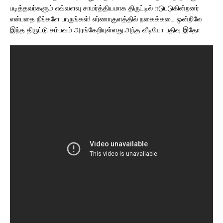
படித்தவர்களும் எவ்வளவு சாமர்த்தியமாக திருட்டில் ஈடுபடுகின்றனர்
என்பதை நீங்களே பாருங்கள்! எர்ணாகுளத்தில் நகைக்கடை ஒன்றிலே
இந்த திருட்டு சம்பவம் அரங்கேறியுள்ளது.அந்த வீடியோ பதிவு இதோ