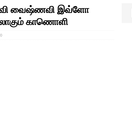
 தலைவி வைஷ்ணவி இவ்ளோ
ைரலாகும் காணொளி
0