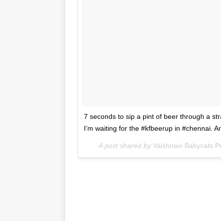
7 seconds to sip a pint of beer through a st
I’m waiting for the #kfbeerup in #chennai. 
A post shared by
Vaishnavi Babycats P