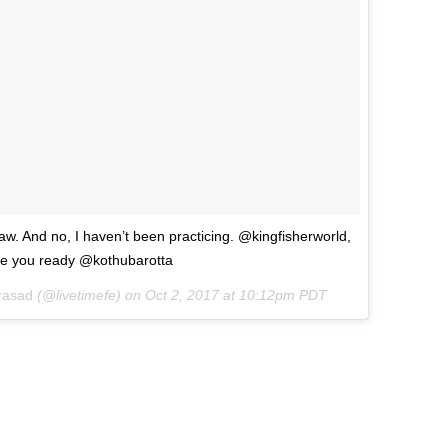
raw. And no, I haven’t been practicing. @kingfisherworld,
Are you ready @kothubarotta
rasad
(@livetimefe) on
Oct 2, 2017 at 10:12pm PDT