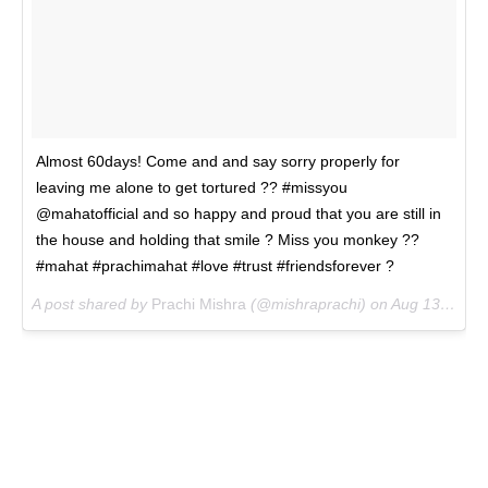
Almost 60days! Come and and say sorry properly for
leaving me alone to get tortured ?? #missyou
@mahatofficial and so happy and proud that you are still in
the house and holding that smile ? Miss you monkey ??
#mahat #prachimahat #love #trust #friendsforever ?
A post shared by
Prachi Mishra
(@mishraprachi) on
Aug 13, 2018 at 1:57pm PDT