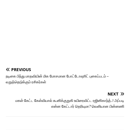
PREVIOUS
நடிகை பிந்து மாதவியின் மிக மோசமான போட்டோஷூட் புகைப்படம் –
வறுத்தெடுக்கும் ரசிகர்கள்
NEXT
மகள் கேட்ட கேள்வியால் கூனிக்குறுகி உயிரைவிட்ட ரஜினிகாந்த்..! அப்படி
என்ன கேட்டார் தெரியுமா? வெளியான பின்னணி