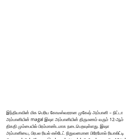
இந்தியாவின் மிக பெரிய கோடீஸ்வரரான முகேஷ் அம்பானி – நிட்டா
அம்பானியின் magal இஷா அம்பானியின் திருமணம் வரும் 12-ஆம்
திகதி மும்பையில் பிரம்மாண்டமாக நடைபெறவுள்ளது. இஷா
அம்பானியை, பிரபல ரியல் எஸ்டேட் நிறுவனமான பிரேமோல் ரியாலிட்டி