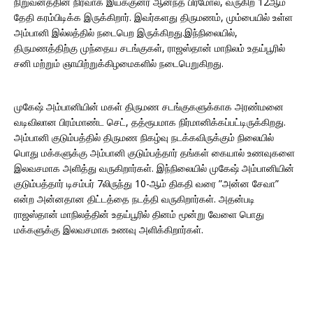
நிறுவனத்தின் நிர்வாக இயக்குனர் ஆனந்த் பிரமோல், வருகிற 12ஆம்
தேதி கரம்பிடிக்க இருக்கிறார். இவர்களது திருமணம், மும்பையில் உள்ள
அம்பானி இல்லத்தில் நடைபெற இருக்கிறது.இந்நிலையில்,
திருமணத்திற்கு முந்தைய சடங்குகள், ராஜஸ்தான் மாநிலம் உதய்பூரில்
சனி மற்றும் ஞாயிற்றுக்கிழமைகளில் நடைபெறுகிறது.
முகேஷ் அம்பானியின் மகள் திருமண சடங்குகளுக்காக அரண்மனை
வடிவிலான பிரம்மாண்ட செட், தத்ரூபமாக நிர்மானிக்கப்பட்டிருக்கிறது.
அம்பானி குடும்பத்தில் திருமண நிகழ்வு நடக்கவிருக்கும் நிலையில்
பொது மக்களுக்கு அம்பானி குடும்பத்தார் தங்கள் கையால் உணவுகளை
இலவசமாக அளித்து வருகிறார்கள். இந்நிலையில் முகேஷ் அம்பானியின்
குடும்பத்தார் டிசம்பர் 7லிருந்து 10-ஆம் திகதி வரை ”அன்ன சேவா”
என்ற அன்னதான திட்டத்தை நடத்தி வருகிறார்கள். அதன்படி
ராஜஸ்தான் மாநிலத்தின் உதய்பூரில் தினம் மூன்று வேளை பொது
மக்களுக்கு இலவசமாக உணவு அளிக்கிறார்கள்.