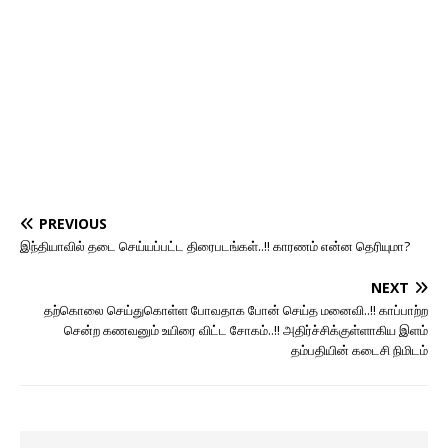
PREVIOUS
இந்தியாவில் தடை செய்யப்பட்ட திரைபடங்கள்..!! காரணம் என்ன தெரியுமா?
NEXT
தற்கொலை செய்துகொள்ள போவதாக போன் செய்த மனைவி..!! காப்பாற்ற
சென்ற கணவனும் உயிரை விட்ட சோகம்..!! அதிர்ச்சிக்குள்ளாகிய இளம்
தம்பதியின் கடைசி நிமிடம்