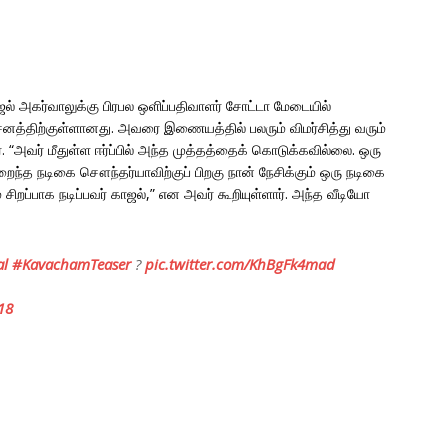
ாஜல் அகர்வாலுக்கு பிரபல ஒளிப்பதிவாளர் சோட்டா மேடையில்
சனத்திற்குள்ளானது. அவரை இணையத்தில் பலரும் விமர்சித்து வரும்
. “அவர் மீதுள்ள ஈர்ப்பில் அந்த முத்தத்தைக் கொடுக்கவில்லை. ஒரு
ைந்த நடிகை சௌந்தர்யாவிற்குப் பிறகு நான் நேசிக்கும் ஒரு நடிகை
சிறப்பாக நடிப்பவர் காஜல்,” என அவர் கூறியுள்ளார். அந்த வீடியோ
al
#KavachamTeaser
?
pic.twitter.com/KhBgFk4mad
18