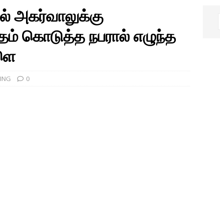
் அகர்வாலுக்கு
தம் கொடுத்த நபரால் எழுந்த
்ளெ
ING
0