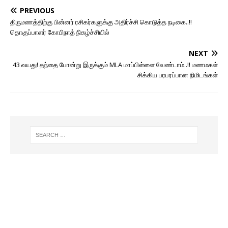
PREVIOUS
திருமணத்திற்கு பின்னர் ரசிகர்களுக்கு அதிர்ச்சி கொடுத்த நடிகை..!!
தொகுப்பாளர் கோபிநாத் நிகழ்ச்சியில்
NEXT
43 வயது! தந்தை போன்று இருக்கும் MLA மாப்பிள்ளை வேண்டாம்..!! மணமகள்
சிக்கிய பரபரப்பான நிமிடங்கள்