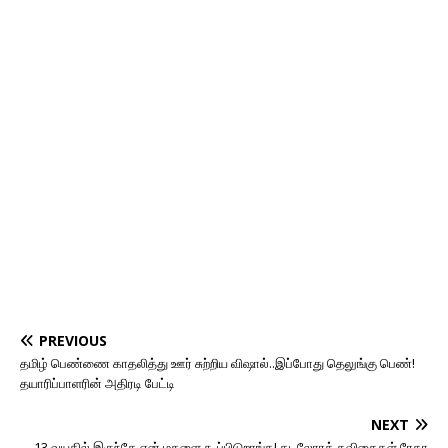
PREVIOUS
தமிழ் பெண்ணை காதலித்து ஊர் சுற்றிய விஷால்..இப்போது தெலுங்கு பெண்!
தயாரிப்பாளரின் அதிரடி பேட்டி
NEXT
13 வயதில் இருந்தே என் மகளை கூப்பிடுறாங்க! கடலோரக் கவிதைகள் ரேகா