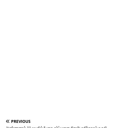
PREVIOUS
அண்ணனால் 11 வயதில் 5 மாத கர்ப்பமான சிறுமி: எதிர்காலம் கருதி