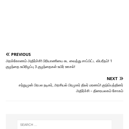
PREVIOUS
அரக்கோணம் அதிர்ச்சி! பிரியாணியை சுட வைத்து சாப்பிட்ட விபரீதம்! 1
குழந்தை உயிரிழப்பு 3 குழந்தைகள் உயிர் ஊசல்!
NEXT
சற்றுமுன் பிரபல நடிகர், அரசியல் பிரமுகர் திடீர் மரணம்! குடும்பத்தினர்
அதிர்ச்சி – திரையலகம் சோகம்