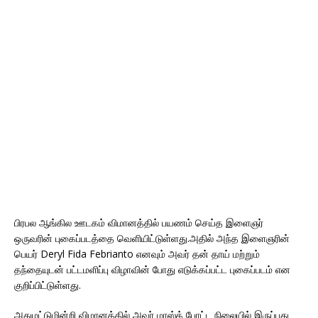
பிரபல ஆங்கில ஊடகம் விமானத்தில் பயணம் செய்த இளைஞர்
ஒருவரின் புகைப்படத்தை வெளியிட்டுள்ளது.அதில் அந்த இளைஞரின்
பெயர் Deryl Fida Febrianto எனவும் அவர் தன் தாய் மற்றும்
தந்தையுடன் பட்டமளிப்பு விழாவின் போது எடுக்கப்பட்ட புகைப்படம் என
குறிப்பிட்டுள்ளது.
அதுமட்டுமின்றி விமானத்தில் அவர் மாஸ்க் போட்ட நிலையில் இருப்பது