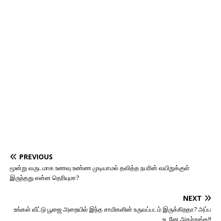
PREVIOUS
மூன்று வருடமாக உணவு உண்ண முடியாமல் தவித்த நபரின் வயிறுக்குள்
இருந்தது என்ன தெரியுமா?
NEXT
உங்கள் வீட்டு பூஜை அறையில் இந்த சாமிகளின் உருவப்படம் இருக்கிறதா? அப்ப
உடனே அகற்றுங்க!!