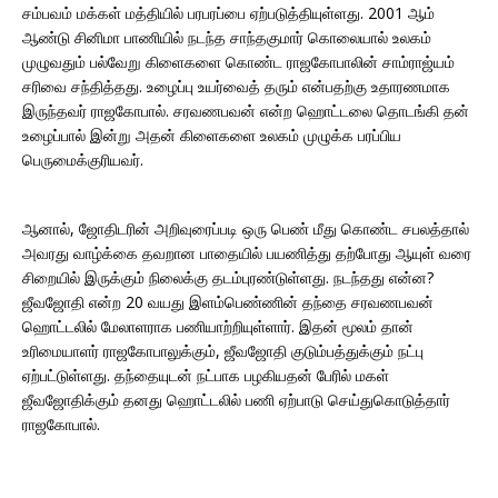
சம்பவம் மக்கள் மத்தியில் பரபரப்பை ஏற்படுத்தியுள்ளது. 2001 ஆம்
ஆண்டு சினிமா பாணியில் நடந்த சாந்தகுமார் கொலையால் உலகம்
முழுவதும் பல்வேறு கிளைகளை கொண்ட ராஜகோபாலின் சாம்ராஜ்யம்
சரிவை சந்தித்தது. உழைப்பு உயர்வைத் தரும் என்பதற்கு உதாரணமாக
இருந்தவர் ராஜகோபால். சரவணபவன் என்ற ஹொட்டலை தொடங்கி தன்
உழைப்பால் இன்று அதன் கிளைகளை உலகம் முழுக்க பரப்பிய
பெருமைக்குரியவர்.
ஆனால், ஜோதிடரின் அறிவுரைப்படி ஒரு பெண் மீது கொண்ட சபலத்தால்
அவரது வாழ்க்கை தவறான பாதையில் பயணித்து தற்போது ஆயுள் வரை
சிறையில் இருக்கும் நிலைக்கு தடம்புரண்டுள்ளது. நடந்தது என்ன?
ஜீவஜோதி என்ற 20 வயது இளம்பெண்ணின் தந்தை சரவணபவன்
ஹொட்டலில் மேலாளராக பணியாற்றியுள்ளார். இதன் மூலம் தான்
உரிமையாளர் ராஜகோபாலுக்கும், ஜீவஜோதி குடும்பத்துக்கும் நட்பு
ஏற்பட்டுள்ளது. தந்தையுடன் நட்பாக பழகியதன் பேரில் மகள்
ஜீவஜோதிக்கும் தனது ஹொட்டலில் பணி ஏற்பாடு செய்துகொடுத்தார்
ராஜகோபால்.