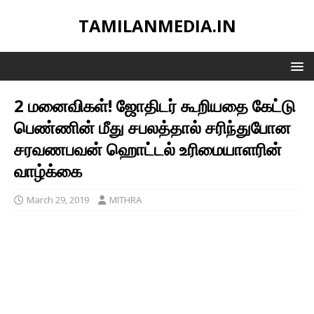
TAMILANMEDIA.IN
2 மனைவிகள்! ஜோதிடர் கூறியதை கேட்டு
பெண்ணின் மீது சபலத்தால் சரிந்துபோன
சரவணபவன் ஹொட்டல் உரிமையாளரின்
வாழ்க்கை
March 29, 2019
MITHRA