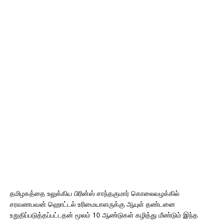
தமிழகத்தை உலுக்கிய பிரின்ஸ் சாந்தகுமார் கொலைவழக்கில்
சரவணபவன் ஹொட்டல் உரிமையாளருக்கு ஆயுள் தண்டனை
உறுதிப்படுத்தப்பட்டதன் மூலம் 10 ஆண்டுகள் கழித்து மீண்டும் இந்த