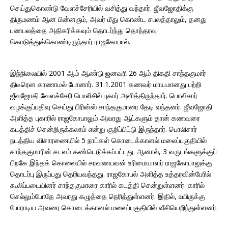
செய்துகொண்டு வேளச்சேரியில் வசித்து வந்தார். ஜீவஜோதிக்கு
திருமணம் ஆன பின்னரும், அவர் மீது கொண்ட சபலத்தாலும், தனது
பணபலத்தை அதிகரிக்கவும் தொடர்ந்து தொந்தரவு
கொடுத்துக்கொண்டிருந்தார் ராஜகோபால்.
இந்நிலையில் 2001 ஆம் ஆண்டு ஜனவரி 26 ஆம் திகதி சாந்தகுமார்
திடீரென காணாமல் போனார். 31.1.2001 கணவர் மாயமானது பற்றி
ஜீவஜோதி வேளச்சேரி பொலிசில் புகார் அளித்திருந்தார். பொலிசார்
வழக்குப்பதிவு செய்து பிரின்ஸ் சாந்தகுமாரை தேடி வந்தனர். ஜீவஜோதி
அளித்த புகாரில் ராஜகோபாலும் அவரது ஆட்களும் தான் கணவரை
கடத்திச் சென்றிருக்கலாம் என்று குறிப்பிட்டு இருந்தார். பொலிசார்
நடத்திய விசாரணையில் 5 நாட்கள் கொடைக்கானல் மலைப்பகுதியில்
சாந்தகுமாரின் சடலம் கண்டெடுக்கப்பட்டது. ஆனால், 3 வருடங்களுக்குப்
பிறகே இந்தக் கொலையில் சரவணபவன் உரிமையாளர் ராஜகோபாலுக்கு
தொடர்பு இருப்பது தெரியவந்தது. ராஜகோபல் அளித்த உத்தரவின்பேரில்
கூலிப்படையினர் சாந்தகுமாரை காரில் கடத்தி சென்றுள்ளனர். காரில்
செல்லும்போதே அவரது கழுத்தை நெரித்துள்ளனர். இதில், உயிருக்கு
போராடிய அவரை கொடைக்கானல் மலைப்பகுதியில் வீசியெறிந்துள்ளனர்.