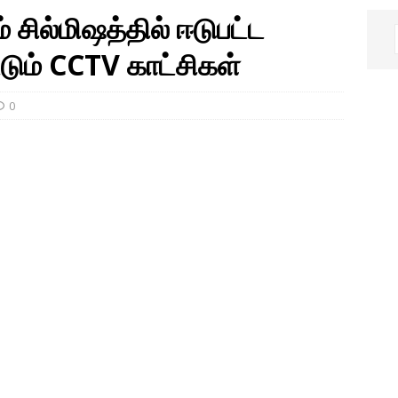
் சில்மிஷத்தில் ஈடுபட்ட
டும் CCTV காட்சிகள்
0