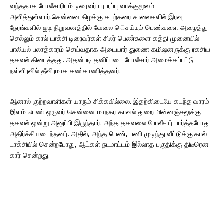
வந்ததாக போலீசாரிடம் டிரைவர் பரபரப்பு வாக்குமூலம்
அளித்துள்ளார்.சென்னை கிழக்கு கடற்கரை சாலைகளில் இரவு
நேரங்களில் ஐடி நிறுவனத்தில் வேலை ெசய்யும் பெண்களை அழைத்து
செல்லும் கால் டாக்சி டிரைவர்கள் சிலர் பெண்களை கத்தி முனையில்
பாலியல் பலாத்காரம் செய்வதாக அடையார் துணை கமிஷனருக்கு ரகசிய
தகவல் கிடைத்தது. அதன்படி தனிப்படை போலீசார் அமைக்கப்பட்டு
நள்ளிரவில் தீவிரமாக கண்காணித்தனர்.
ஆனால் குற்றவாளிகள் யாரும் சிக்கவில்லை. இதற்கிடையே கடந்த வாரம்
இளம் பெண் ஒருவர் சென்னை மாநகர காவல் துறை மின்னஞ்சலுக்கு
தகவல் ஒன்று அனுப்பி இருந்தார். அந்த தகவலை போலீசார் பார்த்தபோது
அதிர்ச்சியடைந்தனர். அதில், அந்த பெண், பணி முடிந்து வீட்டுக்கு கால்
டாக்சியில் சென்றபோது, ஆட்கள் நடமாட்டம் இல்லாத பகுதிக்கு திடீரென
கார் சென்றது.