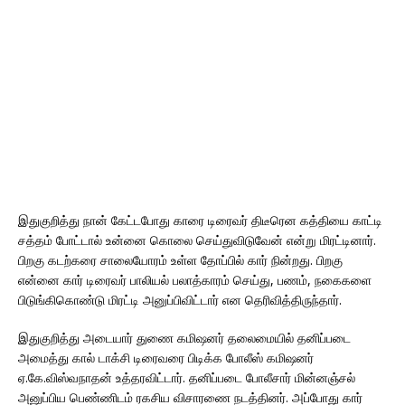
இதுகுறித்து நான் கேட்டபோது காரை டிரைவர் திடீரென கத்தியை காட்டி
சத்தம் போட்டால் உன்னை கொலை செய்துவிடுவேன் என்று மிரட்டினார்.
பிறகு கடற்கரை சாலையோரம் உள்ள தோப்பில் கார் நின்றது. பிறகு
என்னை கார் டிரைவர் பாலியல் பலாத்காரம் செய்து, பணம், நகைகளை
பிடுங்கிகொண்டு மிரட்டி அனுப்பிவிட்டார் என தெரிவித்திருந்தார்.
இதுகுறித்து அடையார் துணை கமிஷனர் தலைமையில் தனிப்படை
அமைத்து கால் டாக்சி டிரைவரை பிடிக்க போலீஸ் கமிஷனர்
ஏ.கே.விஸ்வநாதன் உத்தரவிட்டார். தனிப்படை போலீசார் மின்னஞ்சல்
அனுப்பிய பெண்ணிடம் ரகசிய விசாரணை நடத்தினர். அப்போது கார்