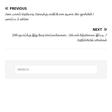
PREVIOUS
அடையாளம் தெரியாத அளவுக்கு மாறிப்போன நடிகை மீரா ஜாஸ்மின்.!
புகைப்படம் உள்ளெ
NEXT
200 ரூபாய்க்கு இது வேற செய்வாங்ககளா.. பிக்பாஸ் ரித்விகாவா இப்படி..?
அதிர்ச்சியில் ரசிகர்கள்