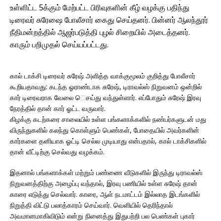
உள்ளிட்ட 5க்கும் மேற்பட்ட பிரிவுகளின் கீழ் வழக்கு பதிந்து
டிரைவர் சுரேஷை போலீசார் கைது செய்தனர். பின்னர் ஆலந்தூர்
நீதிமன்றத்தில் ஆஜர்படுத்தி புழல் சிறையில் அடைத்தனர்.
காரும் பறிமுதல் செய்யப்பட்டது.
கால் டாக்சி டிரைவர் சுரேஷ் அளித்த வாக்குமூலம் குறித்து போலீசார்
கூறியதாவது: கடந்த ஓராண்டாக சுரேஷ், டிராவல்ஸ் நிறுவனம் ஒன்றில்
கார் டிரைவராக வேலை ெசய்து வந்துள்ளார். எப்போதும் சுரேஷ் இரவு
நேரத்தில் தான் கார் ஓட்ட வருவார்.
கிழக்கு கடற்கரை சாலையில் உள்ள பங்களாக்களில் நண்பர்களுடன் மது
விருந்துகளில் கலந்து கொள்ளும் பெண்கள், போதையில் அவர்களின்
கார்களை தனியாக ஓட்டி செல்ல முடியாது என்பதால், கால் டாக்சிகளில்
தான் வீட்டிற்கு செல்வது வழக்கம்.
இதனால் பங்களாக்கள் மற்றும் பண்ணை வீடுகளில் இருந்து டிராவல்ஸ்
நிறுவனத்திற்கு அழைப்பு வந்தால், இரவு பணியில் உள்ள சுரேஷ் தான்
காரை எடுத்து செல்வார். காரை, ஆள் நடமாட்டம் இல்லாத இடங்களில்
நிறுத்தி விட்டு பலாத்காரம் செய்வார். வெளியில் தெரிந்தால்
அவமானமாகிவிடும் என்று நினைத்து இதுபற்றி பல பெண்கள் புகார்