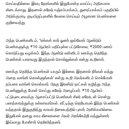
செய்வதில்லை. இரவு நேரங்களில் இதுபோன்ற வாய்ப்பு அதிகமாக
கிடைக்காது. இதனால் சுரேஷ் ஈஞ்சம்பாக்கம், துரைப்பாக்கம் பகுதியில்
அடுக்குமாடி குடியிருப்புகளில் வேலை செய்யும் அழகான பெண்களை
குறிவைத்து
அந்த பெண்களிடம், ‘‘எங்கள் கார் ஓனர் ஒவ்வோர் ஆண்டும்
பெண்களுக்கு ₹10 ஆயிரம் மதிப்புள்ள பட்டுசேலை, ₹2000 பணம்
கொடுப்பது வழக்கம். இந்த ஆண்டு என்னிடம் உனக்கு தெரிந்த
பெண்கள் யாராவது இருந்தால் சொல்லுங்கள் என்று கூறினார்.
எனக்கு தெரிந்த பெண்கள் யாரும் இல்லை. இதனால் நீங்கள் வந்து
அதை வாங்கி கொள்ளுங்கள்’ என்று கூறி அவர்களிடம் செல்போன்
நம்பரை வாங்கி கொள்வார். பிறகு இரண்டு நாட்கள் கழித்து அந்த
பெண்ணுக்கு போன் செய்து சுரேஷ் அழைப்பார். ₹10 ஆயிரம்
பட்டுபுடைவைக்கு ஆசைப்பட்டு பெண்கள் சிலர் சுரேசுடன் சென்று
பலாத்காரத்துக்கு உள்ளாவார்கள். வீட்டிற்கு தெரியாமல் இந்த பெண்கள்
வந்ததால் இதுகுறித்து காவல் நிலையத்தில் புகார் அளிக்கவில்லை.
இதுபோல் தனது காம லீலைகளை அவர் அரங்கேற்றி வந்துள்ளார்.
இவ்வாறு போலீசார் தெரிவித்தனர்.