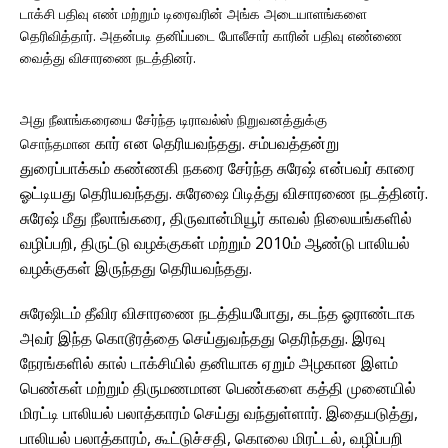
டாக்சி பதிவு எண் மற்றும் டிரைவரின் அங்க அடையாளங்களை
தெரிவித்தார். அதன்படி தனிப்படை போலீசார் காரின் பதிவு எண்ணை
வைத்து விசாரணை நடத்தினர்.
அது நீலாங்கரையை சேர்ந்த டிராவல்ஸ் நிறுவனத்துக்கு
கார் என தெரியவந்தது. சம்பவத்தன்று
சொந்தமான
துரைப்பாக்கம் கண்ணகி நகரை சேர்ந்த சுரேஷ் என்பவர் காரை
ஓட்டியது தெரியவந்தது. சுரேஷை பிடித்து விசாரணை நடத்தினர்.
சுரேஷ் மீது நீலாங்கரை, திருவான்மியூர் காவல் நிலையங்களில்
வழிப்பறி, திருட்டு வழக்குகள் மற்றும் 2010ம் ஆண்டு பாலியல்
வழக்குகள் இருந்தது தெரியவந்தது.
சுரேஷிடம் தீவிர விசாரணை நடத்தியபோது, கடந்த ஓராண்டாக
அவர் இந்த கொடூரத்தை செய்துவந்தது தெரிந்தது. இரவு
நேரங்களில் கால் டாக்சியில் தனியாக ஏறும் அழகான இளம்
பெண்கள் மற்றும் திருமணமான பெண்களை கத்தி முனையில்
மிரட்டி பாலியல் பலாத்காரம் செய்து வந்துள்ளார். இதையடுத்து,
பாலியல் பலாத்காரம், கூட்டுச்சதி, கொலை மிரட்டல், வழிப்பறி