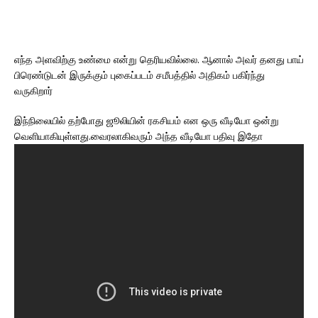
எந்த அளவிற்கு உண்மை என்று தெரியவில்லை. ஆனால் அவர் தனது பாய்
பிரெண்டுடன் இருக்கும் புகைப்படம் சமீபத்தில் அதிகம் பகிர்ந்து
வருகிறார்
இந்நிலையில் தற்போது ஜூலியின் ரகசியம் என ஒரு வீடியோ ஒன்று
வெளியாகியுள்ளது.வைரலாகிவரும் அந்த வீடியோ பதிவு இதோ