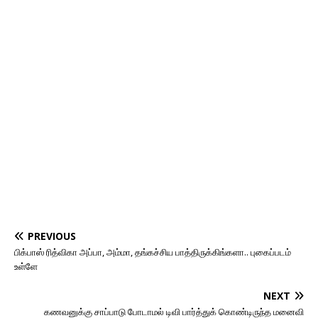
PREVIOUS
பிக்பாஸ் ரித்விகா அப்பா, அம்மா, தங்கச்சிய பாத்திருக்கிங்களா.. புகைப்படம்
உள்ளே
NEXT
கணவனுக்கு சாப்பாடு போடாமல் டிவி பார்த்துக் கொண்டிருந்த மனைவி