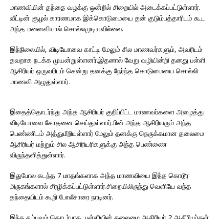
மாணவியின் தந்தை வழக்கு ஒன்றில் சிறையில் அடைக்கப்பட்டுள்ளார்.
வீட்டின் சூழல் காரணமாக இக்கொடுமையை தன் குடும்பத்தாரிடம் கூட
அந்த மனைவியால் சொல்லமுடியவில்லை.
இந்நிலையில், விடியோவை காட்டி மேலும் சில மாணவர்களும், அவரிடம்
தவறாக நடக்க முயன்றுள்ளனர்.இதனால் வேறு வழியின்றி தனது பள்ளி
ஆசிரியர் ஒருவரிடம் சென்று தனக்கு நேர்ந்த கொடுமையை சொல்லி
மாணவி அழுதுள்ளார்.
இதைத்தொடர்ந்து அந்த ஆசிரியர் குறிப்பிட்ட மாணவர்களை அழைத்து
விடியோவை சோதனை செய்துள்ளார்.பின் அந்த ஆசிரியரும் அந்த
பெண்ணிடம் அத்துமீறியுள்ளார் மேலும் தனக்கு நெருக்கமான தலைமை
ஆசிரியர் மற்றும் சில ஆசிரியரிகளுக்கு அந்த பெண்ணை
விருந்தளித்துள்ளார்.
இதுபோல கடந்த 7 மாதங்களாக அந்த மாணவியை இந்த கொடூர
மிருகங்களால் சீரழிக்கப்பட்டுள்ளார்.சிறையிலிருந்து வெளியே வந்த
தந்தையிடம் கூறி போலீசாரை நாடினர்.
இந்த சம்பவம் தொடர்பாக ,பள்ளியின் தலைமை ஆசிரியர்,2 ஆசிரியர்கள்