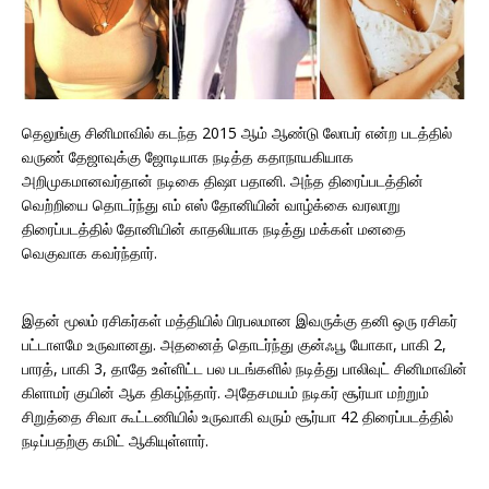
தெலுங்கு சினிமாவில் கடந்த 2015 ஆம் ஆண்டு லோபர் என்ற படத்தில்
வருண் தேஜாவுக்கு ஜோடியாக நடித்த கதாநாயகியாக
அறிமுகமானவர்தான் நடிகை திஷா பதானி. அந்த திரைப்படத்தின்
வெற்றியை தொடர்ந்து எம் எஸ் தோனியின் வாழ்க்கை வரலாறு
திரைப்படத்தில் தோனியின் காதலியாக நடித்து மக்கள் மனதை
வெகுவாக கவர்ந்தார்.
இதன் மூலம் ரசிகர்கள் மத்தியில் பிரபலமான இவருக்கு தனி ஒரு ரசிகர்
பட்டாளமே உருவானது. அதனைத் தொடர்ந்து குன்ஃபூ யோகா, பாகி 2,
பாரத், பாகி 3, தாதே உள்ளிட்ட பல படங்களில் நடித்து பாலிவுட் சினிமாவின்
கிளாமர் குயின் ஆக திகழ்ந்தார். அதேசமயம் நடிகர் சூர்யா மற்றும்
சிறுத்தை சிவா கூட்டணியில் உருவாகி வரும் சூர்யா 42 திரைப்படத்தில்
நடிப்பதற்கு கமிட் ஆகியுள்ளார்.