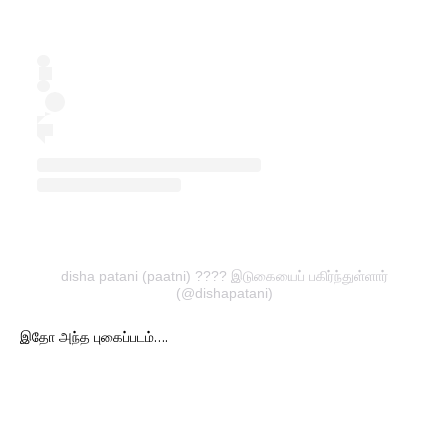
disha patani (paatni) ???? இடுகையைப் பகிர்ந்துள்ளார்
(@dishapatani)
இதோ அந்த புகைப்படம்….