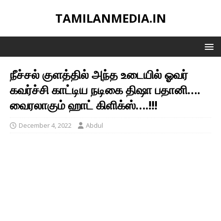
TAMILANMEDIA.IN
நீச்சல் குளத்தில் அந்த உடையில் ஓவர்
கவர்ச்சி காட்டிய நடிகை திஷா பதானி….
வைரலாகும் ஹாட் கிளிக்ஸ்….!!!
December 4, 2022
Abdul