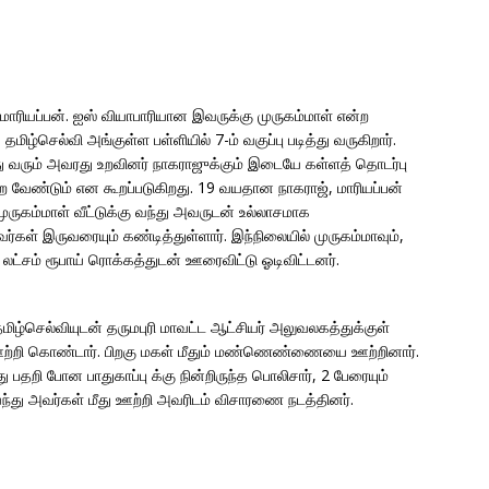
் மாரியப்பன். ஐஸ் வியாபாரியான இவருக்கு முருகம்மாள் என்ற
ிழ்செல்வி அங்குள்ள பள்ளியில் 7-ம் வகுப்பு படித்து வருகிறார்.
து வரும் அவரது உறவினர் நாகராஜுக்கும் இடையே கள்ளத் தொடர்பு
முறை வேண்டும் என கூறப்படுகிறது. 19 வயதான நாகராஜ், மாரியப்பன்
ுருகம்மாள் வீட்டுக்கு வந்து அவருடன் உல்லாசமாக
்கள் இருவரையும் கண்டித்துள்ளார். இந்நிலையில் முருகம்மாவும்,
2 லட்சம் ரூபாய் ரொக்கத்துடன் ஊரைவிட்டு ஓடிவிட்டனர்.
மிழ்செல்வியுடன் தருமபுரி மாவட்ட ஆட்சியர் அலுவலகத்துக்குள்
ஊற்றி கொண்டார். பிறகு மகள் மீதும் மண்ணெண்ணையை ஊற்றினார்.
ு பதறி போன பாதுகாப்பு க்கு நின்றிருந்த பொலிசார், 2 பேரையும்
 வந்து அவர்கள் மீது ஊற்றி அவரிடம் விசாரணை நடத்தினர்.