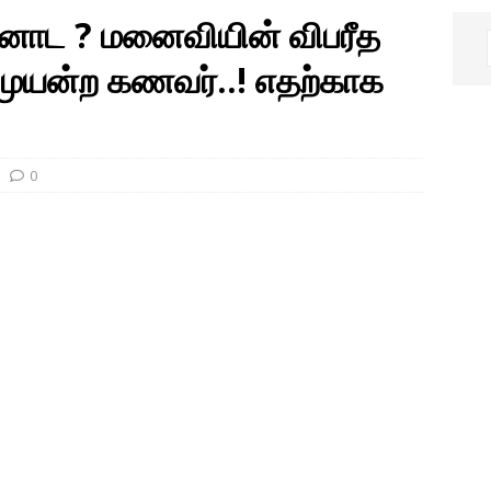
னோட ? மனைவியின் விபரீத
 முயன்ற கணவர்..! எதற்காக
0