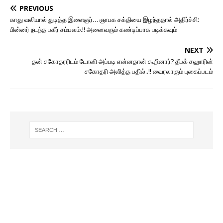
PREVIOUS
காது வலியால் துடித்த இளைஞர்… ஞாபக சக்தியை இழந்ததால் அதிர்ச்சி:
பின்னர் நடந்த பகீர் சம்பவம்.!! அனைவரும் கண்டிப்பாக படிக்கவும்
NEXT
தன் சகோதரரிடம் டோனி அப்படி என்னதான் கூறினார்? தீபக் சஹாரின்
சகோதரி அளித்த பதில்..!! வைரலாகும் புகைப்படம்