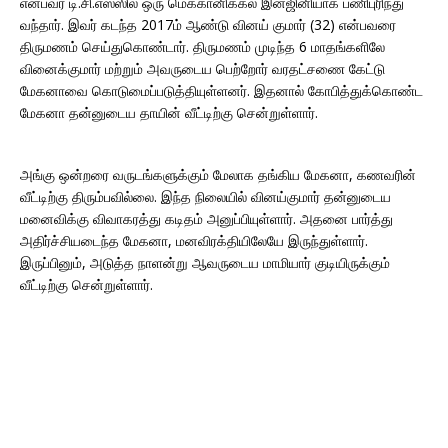
என்பவர் டி.சி.எஸ்ஸில் ஒரு மெக்கானிக்கல் இன்ஜினியாக பணிபுரிந்து
வந்தார். இவர் கடந்த 2017ம் ஆண்டு வினய் குமார் (32) என்பவரை
திருமணம் செய்துகொண்டார். திருமணம் முடிந்த 6 மாதங்களிலே
வினைக்குமார் மற்றும் அவருடைய பெற்றோர் வரதட்சணை கேட்டு
மேகனாவை கொடுமைப்படுத்தியுள்ளனர். இதனால் கோபித்துக்கொண்ட
மேகனா தன்னுடைய தாயின் வீட்டிற்கு சென்றுள்ளார்.
அங்கு ஒன்றரை வருடங்களுக்கும் மேலாக தங்கிய மேகனா, கணவரின்
வீட்டிற்கு திரும்பவில்லை. இந்த நிலையில் வினய்குமார் தன்னுடைய
மனைவிக்கு விவாகரத்து கடிதம் அனுப்பியுள்ளார். அதனை பார்த்து
அதிர்ச்சியடைந்த மேகனா, மனவிரக்தியிலேயே இருந்துள்ளார்.
இருப்பினும், அடுத்த நாளன்று ஆவருடைய மாமியார் குடியிருக்கும்
வீட்டிற்கு சென்றுள்ளார்.