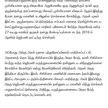
பெற்றெடுப்பதுதான்.ஒரு பெண்ணுக்கு எந்த அளவிற்கு தாய்மை
முக்கியமான ஒரு விஷயமோ அதுபோலவே ஒரு ஆணுக்கும் தான் ஒரு
குழந்தைக்கு தகப்பனாவது மிகவும் முக்கியமான விஷயம் ஆகும்.இறந்து
போன தனது மகனின் உடலிலுள்ள செல்களை சேகரித்து, அதன் மூலம்
இரட்டை குழந்தையை பெற்றெடுத்த சம்பவம் மனதை நெகிழ்ச்சியடைய
செய்துள்ளது.மஹாராஷ்டிர மாநிலம் புனேயைச் சேர்ந்த பிரதாமேஷ் என்ற
27 வயது வாலிபர் ஒருவர் தனது மேல்படிப்புக்காக கடந்த 2010-ம்
ஆண்டு ஜெர்மனி நாட்டிற்கு சென்றார்.
அப்போது அங்கு அவர் மூளை புற்றுநோய்யினால் பாதிக்கப்பட்டார்.
அதனைத் தொடர்ந்து சிகிச்சையில் இருந்த பிரதா மேஷ், தான் சிகிச்சை
பெற்று வந்த ஜெர்மனி மருத்துவமனையில் தன்னுடைய விந்தணுக்களை
சேகரிக்க வேண்டும் என்று வேண்டுகோள் விடுத்தார். அதன் பிறகு
இந்தியா திரும்பிய இவர், சிகிச்சை பலனின்றி மரணமடைந்தார்.இவரது
இறப்பு அவருடைய குடும்பத்தினரை மிகவும் பாதித்தது. அவர் இறப்பிற்கு
பிறகு ஜெர்மனி மருத்துவமனையில் தன்னுடைய மகனின் விந்து செல்கள்
பாதுகாக்கப்பட்டுள்ளதை அறிந்து, மருத்துவமனையை பிரதா மேஷ்
உறவினர்கள் தொடர்பு கொண்டனர்.