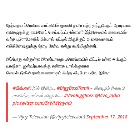
நேற்றைய ப்ரொமோ காட்சியில் ஜனனி தவிர மற்ற ஐந்துபேரும் நேரடியாக
எவிக்ஷனுக்கு நாமினேட் செய்யப்பட்டுள்ளனர்.இந்நிலையில் காலையில்
வந்த புரொமோவில் பிக்பாஸ் வீட்டில் இருக்கும் அனைவரையும்
எலிமினேஷனுக்கு நேரடி தேர்வு என்று கூறியிருந்தார்.
இப்போது வந்துள்ள இரண்டாவது புரொமோவில் வீட்டில் உள்ள 4 பேரும்
யாஷிகா, ஐஸ்வர்யாவுக்கு எதிராக டாஸ்க்குகாக
செயல்படுகின்றனர்.வைரலாகும் அந்த வீடியோ பதிவு இதோ
#பிக்பாஸ்
இல் இன்று..
#BiggBossTamil
– தினமும் இரவு 9
மணிக்கு உங்கள் விஜயில்..
#VivoBiggBoss
@Vivo_India
pic.twitter.com/5rWMYnynI9
— Vijay Television (@vijaytelevision)
September 17, 2018